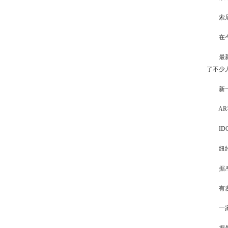
索尼PS
在今天凌
最新消息
了不少
新一代A
AR手
IDC
纽约Pl
据App
有发明
一家第